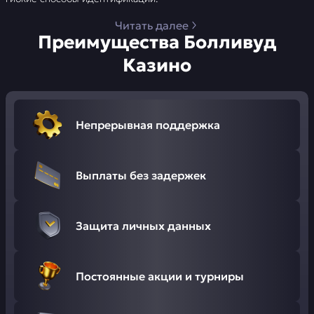
Читать далее
Преимущества Болливуд
Казино
Непрерывная поддержка
Выплаты без задержек
Защита личных данных
Постоянные акции и турниры