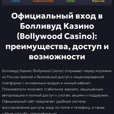
Слоты
Ставки на спорт
Столы
Игры Live
Официальный вход в
Болливуд Казино
(Bollywood Casino):
преимущества, доступ и
возможности
Болливуд Казино (Bollywood Casino) открывает перед игроками
из России прямой и безопасный доступ к лицензированной
платформе с мгновенным входом в личный кабинет.
Пользователи получают стабильное зеркало, защищённую
авторизацию и полный доступ к слотам, акциям и поддержке.
Официальный сайт предлагает удобную систему
восстановления доступа, вход по почте и телефону, а также
гибкие способы идентификации.